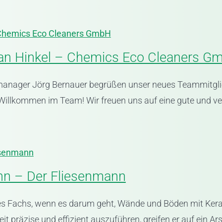
 Chemics Eco Cleaners GmbH
an Hinkel – Chemics Eco Cleaners G
anager Jörg Bernauer begrüßen unser neues Teammitgl
illkommen im Team! Wir freuen uns auf eine gute und ver
esenmann
nn – Der Fliesenmann
nes Fachs, wenn es darum geht, Wände und Böden mit Kera
eit präzise und effizient auszuführen, greifen er auf ein A