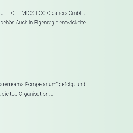
te der – CHEMICS ECO Cleaners GmbH.
ör. Auch in Eigenregie entwickelte...
westerteams Pompejanum“ gefolgt und
ie top Organisation,...