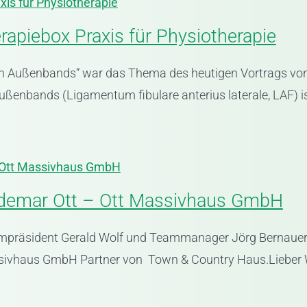
xis für Physiotherapie
rapiebox Praxis für Physiotherapie
ren Außenbands“ war das Thema des heutigen Vortrags vo
ßenbands (Ligamentum fibulare anterius laterale, LAF) ist
 Ott Massivhaus GmbH
demar Ott – Ott Massivhaus GmbH
präsident Gerald Wolf und Teammanager Jörg Bernauer (v
sivhaus GmbH Partner von Town & Country Haus.Lieber 