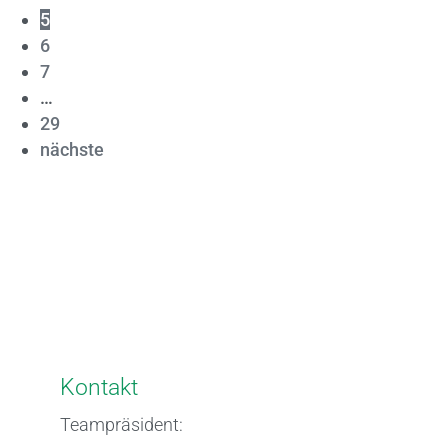
5
6
7
…
29
nächste
Kontakt
Teampräsident: